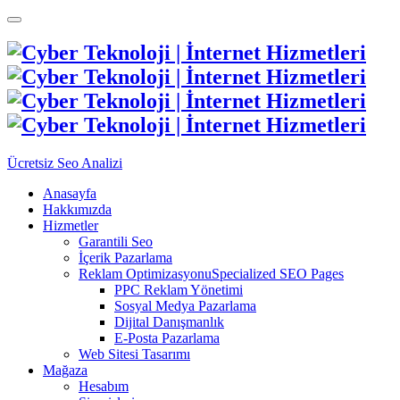
Ücretsiz Seo Analizi
Anasayfa
Hakkımızda
Hizmetler
Garantili Seo
İçerik Pazarlama
Reklam Optimizasyonu
Specialized SEO Pages
PPC Reklam Yönetimi
Sosyal Medya Pazarlama
Dijital Danışmanlık
E-Posta Pazarlama
Web Sitesi Tasarımı
Mağaza
Hesabım