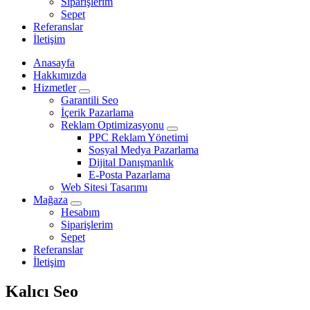
Siparişlerim
Sepet
Referanslar
İletişim
Anasayfa
Hakkımızda
Hizmetler
Garantili Seo
İçerik Pazarlama
Reklam Optimizasyonu
PPC Reklam Yönetimi
Sosyal Medya Pazarlama
Dijital Danışmanlık
E-Posta Pazarlama
Web Sitesi Tasarımı
Mağaza
Hesabım
Siparişlerim
Sepet
Referanslar
İletişim
Kalıcı Seo