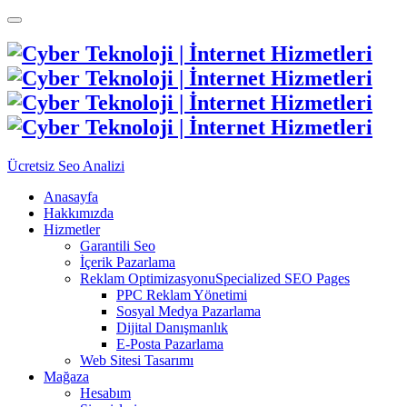
Ücretsiz Seo Analizi
Anasayfa
Hakkımızda
Hizmetler
Garantili Seo
İçerik Pazarlama
Reklam Optimizasyonu
Specialized SEO Pages
PPC Reklam Yönetimi
Sosyal Medya Pazarlama
Dijital Danışmanlık
E-Posta Pazarlama
Web Sitesi Tasarımı
Mağaza
Hesabım