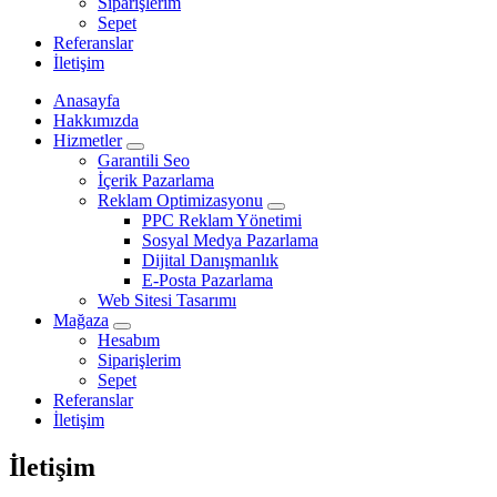
Siparişlerim
Sepet
Referanslar
İletişim
Anasayfa
Hakkımızda
Hizmetler
Garantili Seo
İçerik Pazarlama
Reklam Optimizasyonu
PPC Reklam Yönetimi
Sosyal Medya Pazarlama
Dijital Danışmanlık
E-Posta Pazarlama
Web Sitesi Tasarımı
Mağaza
Hesabım
Siparişlerim
Sepet
Referanslar
İletişim
İletişim